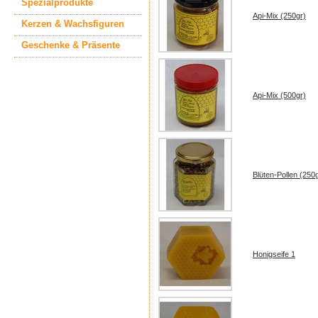
Spezialprodukte
Api-Mix (250gr)
Kerzen & Wachsfiguren
Geschenke & Präsente
Api-Mix (500gr)
Blüten-Pollen (250
Honigseife 1