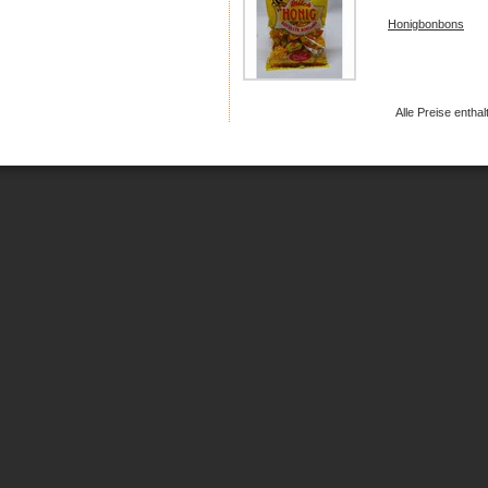
Honigbonbons
Alle Preise entha