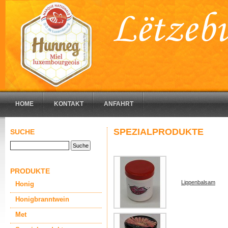
HOME
KONTAKT
ANFAHRT
SPEZIALPRODUKTE
SUCHE
PRODUKTE
Lippenbalsam
Honig
Honigbranntwein
Met