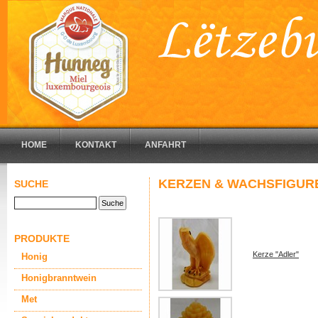
HOME
KONTAKT
ANFAHRT
KERZEN & WACHSFIGUR
SUCHE
PRODUKTE
Kerze "Adler"
Honig
Honigbranntwein
Met