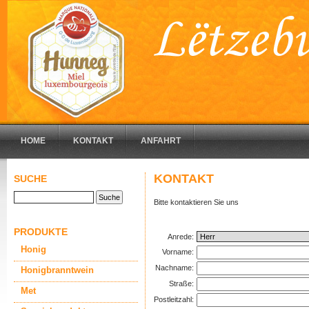
HOME
KONTAKT
ANFAHRT
KONTAKT
SUCHE
Bitte kontaktieren Sie uns
PRODUKTE
Anrede:
Honig
Vorname:
Nachname:
Honigbranntwein
Straße:
Met
Postleitzahl: