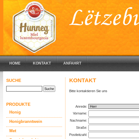
HOME
KONTAKT
ANFAHRT
KONTAKT
SUCHE
Bitte kontaktieren Sie uns
PRODUKTE
Anrede:
Honig
Vorname:
Nachname:
Honigbranntwein
Straße:
Met
Postleitzahl: