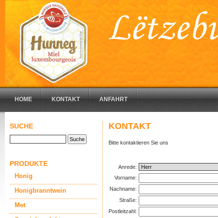
HOME
KONTAKT
ANFAHRT
KONTAKT
SUCHE
Bitte kontaktieren Sie uns
PRODUKTE
Anrede:
Honig
Vorname:
Nachname:
Honigbranntwein
Straße:
Met
Postleitzahl: