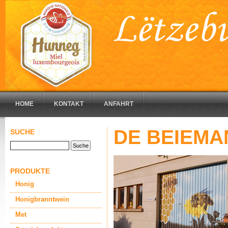
HOME
KONTAKT
ANFAHRT
DE BEIEMA
SUCHE
PRODUKTE
Honig
Honigbranntwein
Met